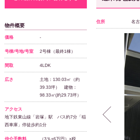
住所
名古
物件概要
価格
-
号棟/号地/号室
2号棟（最終1棟）
間取
4LDK
広さ
土地：130.03㎡（約
39.33坪） 建物：
98.33㎡(約29.73坪）
アクセス
地下鉄東山線「岩塚」駅 バス約7分「稲
西車庫」停徒歩約1分
仲介手数料
（3％+6万円）×税