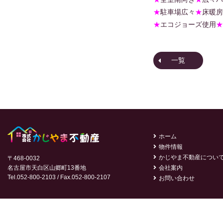
★
駐車場広々
★
床暖房
★
エコジョーズ使用
★
一覧
ホーム
物件情報
かじやま不動産につい
〒468-0032
名古屋市天白区山郷町13番地
会社案内
Tel.052-800-2103 / Fax.052-800-2107
お問い合わせ