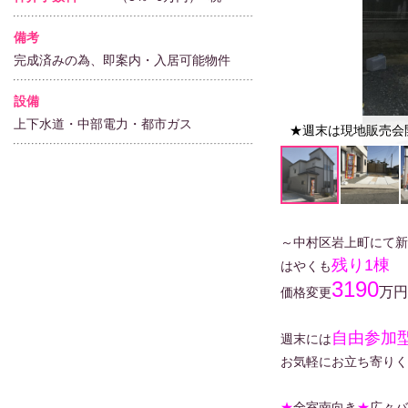
備考
完成済みの為、即案内・入居可能物件
設備
上下水道・中部電力・都市ガス
★週末は現地販売会
～中村区岩上町にて新
残り1棟
はやくも
3190
万円
価格変更
自由参加
週末には
お気軽にお立ち寄りく
★
全室南向き
★
広々バ