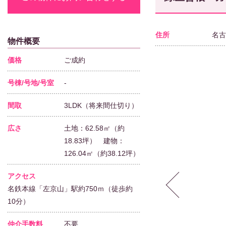
住所
名古
物件概要
価格
ご成約
号棟/号地/号室
-
間取
3LDK（将来間仕切り）
広さ
土地：62.58㎡（約
18.83坪） 建物：
126.04㎡（約38.12坪）
アクセス
名鉄本線「左京山」駅約750ｍ（徒歩約
10分）
仲介手数料
不要