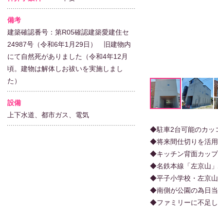
備考
建築確認番号：第R05確認建築愛建住セ
24987号（令和6年1月29日） 旧建物内
にて自然死がありました（令和4年12月
頃。建物は解体しお祓いを実施しまし
た）
設備
上下水道、都市ガス、電気
◆駐車2台可能のカッ
◆将来間仕切りを活用し
◆キッチン背面カップ
◆名鉄本線「左京山」駅
◆平子小学校・左京山
◆南側が公園の為日当
◆ファミリーに不足し