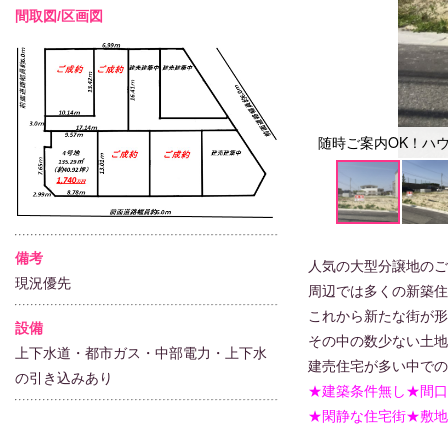
間取図/区画図
随時ご案内OK！ハ
備考
人気の大型分譲地のご
現況優先
周辺では多くの新築住
これから新たな街が形
設備
その中の数少ない土地
上下水道・都市ガス・中部電力・上下水
建売住宅が多い中での
の引き込みあり
★建築条件無し★間口
★閑静な住宅街★敷地