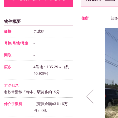
住所
知多
物件概要
価格
ご成約
号棟/号地/号室
-
間取
-
広さ
4号地：135.29㎡（約
40.92坪）
アクセス
名鉄常滑線「寺本」駅徒歩約15分
仲介手数料
（売買金額×3％+6万
円）×税